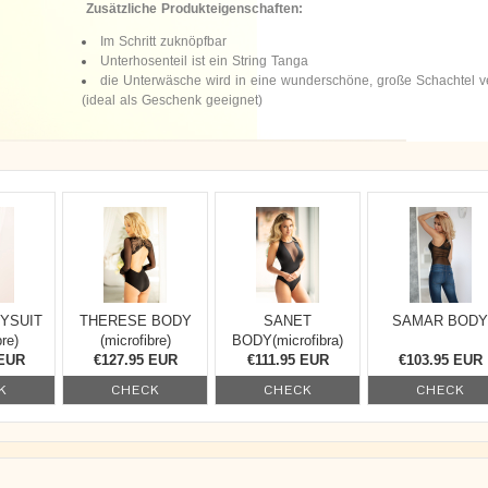
Zusätzliche Produkteigenschaften:
Im Schritt zuknöpfbar
Unterhosenteil ist ein String Tanga
die Unterwäsche wird in eine wunderschöne, große Schachtel v
(ideal als Geschenk geeignet)
YSUIT
THERESE BODY
SANET
SAMAR BODY
bre)
(microfibre)
BODY(microfibra)
 EUR
€127.95 EUR
€111.95 EUR
€103.95 EUR
K
CHECK
CHECK
CHECK