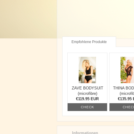
Empfohlene Produkte
ZAVE BODYSUIT
THINA BOD
(microfibre)
(microfi
€119.95 EUR
€135.95
CHECK
CHEC
Informationen