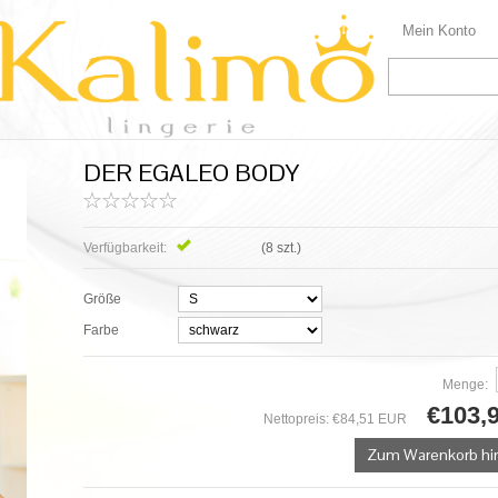
Mein Konto
DER EGALEO BODY
Verfügbarkeit:
verfügbar
(
8
szt.)
Größe
Farbe
Menge:
€103,
Nettopreis:
€84,51 EUR
Zum Warenkorb hi